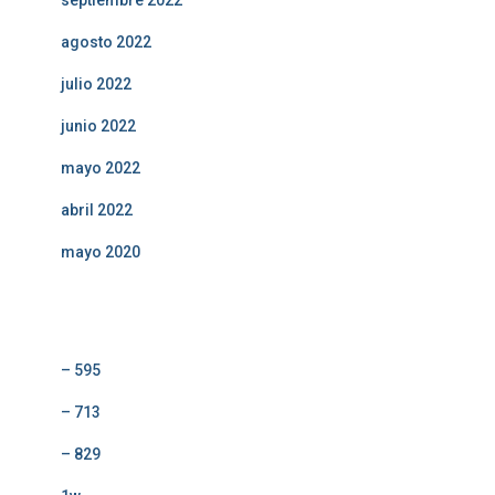
septiembre 2022
agosto 2022
julio 2022
junio 2022
mayo 2022
abril 2022
mayo 2020
Categorías
– 595
– 713
– 829