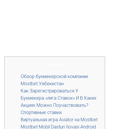
O`zbekcha Tarjima, Tas-ix,
Besplatno, O`zbek Tilida,
Uzbek Tilida, Tas-ix 2020,
2021, 202
Content
Обзор букмекерской компании
Mostbet Узбекистан
Как Зарегистрироваться У
Букмекера «лига Ставок» И В Каких
Акциях Можно Поучаствовать?
Спортивные ставки
Виртуальная игра Aviator на Mostbet
Mostbet Mobil Dasturi Ilovasi Android