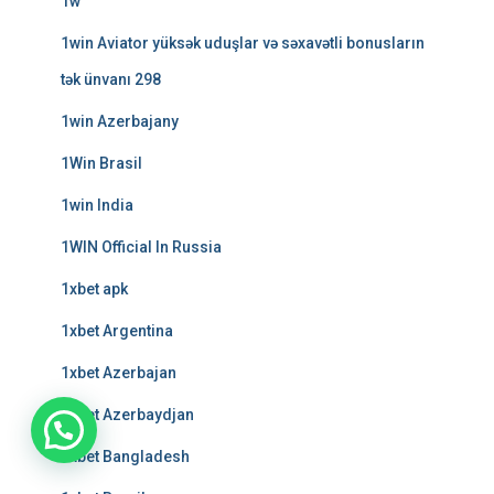
1w
1win Aviator yüksək uduşlar və səxavətli bonusların
tək ünvanı 298
1win Azerbajany
1Win Brasil
1win India
1WIN Official In Russia
1xbet apk
1xbet Argentina
1xbet Azerbajan
1xbet Azerbaydjan
1xbet Bangladesh