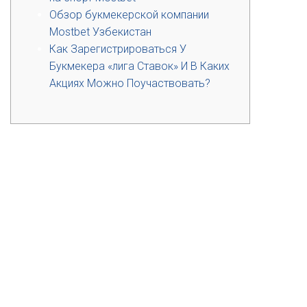
Обзор букмекерской компании
Mostbet Узбекистан
Как Зарегистрироваться У
Букмекера «лига Ставок» И В Каких
Акциях Можно Поучаствовать?
Сотрудники саппорта быстро реагируют на все
обращения, дают подробные разъяснения, решают
спорные ситуации. Для получения выигрыша клиенту
Mostbet com необходимо в личном кабинете перейти на
вкладку «Вывести со счета». Перед получением
выигрыша обязательно нужно заполнить все поля в
профиле в личном кабинете. В каждом экспрессе
должно быть не менее трех спортивных событий с
коэффициентами не ниже 1, 45 oaxacaculinarytours.com.
Букмекер имеет хорошую репутацию и предлагает