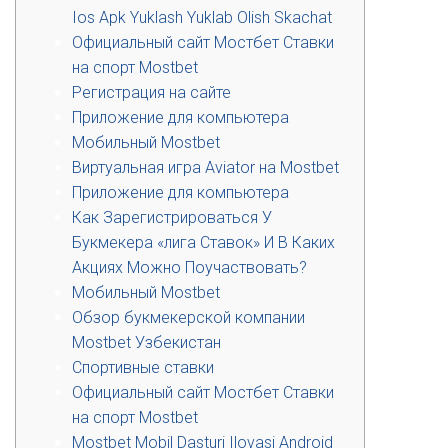
Ios Apk Yuklash Yuklab Olish Skachat
Официальный сайт Мостбет Ставки
на спорт Mostbet
Регистрация на сайте
Приложение для компьютера
Мобильный Mostbet
Виртуальная игра Aviator на Mostbet
Приложение для компьютера
Как Зарегистрироваться У
Букмекера «лига Ставок» И В Каких
Акциях Можно Поучаствовать?
Мобильный Mostbet
Обзор букмекерской компании
Mostbet Узбекистан
Спортивные ставки
Официальный сайт Мостбет Ставки
на спорт Mostbet
Mostbet Mobil Dasturi Ilovasi Android