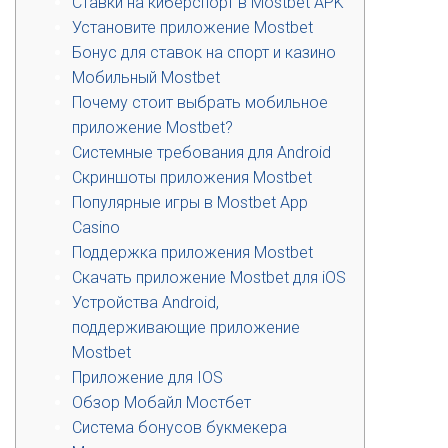
Ставки на киберспорт в Mostbet APK
Установите приложение Mostbet
Бонус для ставок на спорт и казино
Мобильный Mostbet
Почему стоит выбрать мобильное
приложение Mostbet?
Системные требования для Android
Скриншоты приложения Mostbet
Популярные игры в Mostbet App
Casino
Поддержка приложения Mostbet
Скачать приложение Mostbet для iOS
Устройства Android,
поддерживающие приложение
Mostbet
Приложение для IOS
Обзор Мобайл Мостбет
Система бонусов букмекера