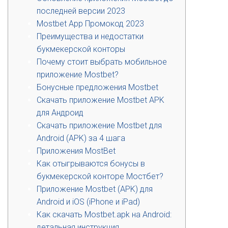
последней версии 2023
Mostbet App Промокод 2023
Преимущества и недостатки
букмекерской конторы
Почему стоит выбрать мобильное
приложение Mostbet?
Бонусные предложения Mostbet
Скачать приложение Mostbet APK
для Андроид
Скачать приложение Mostbet для
Android (APK) за 4 шага
Приложения MostBet
Как отыгрываются бонусы в
букмекерской конторе Мостбет?
Приложение Mostbet (APK) для
Android и iOS (iPhone и iPad)
Как скачать Mostbet.apk на Android:
детальная инструкция