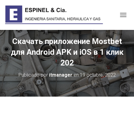
C
A
M
B
Скачать приложение Mostbet
I
A
для Android APK и iOS в 1 клик
R
M
202
O
D
Publicado por
itmanager
en
19 octubre, 2022
O
D
E
N
A
V
Скачать приложение Mostbet для Android APK и iOS в 1
E
G
клик 2023
A
C
Приложение Mostbet UZ
I