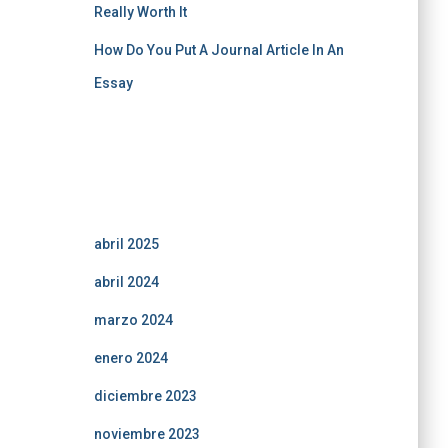
Really Worth It
How Do You Put A Journal Article In An
Essay
Comentarios recientes
Archivos
abril 2025
abril 2024
marzo 2024
enero 2024
diciembre 2023
noviembre 2023