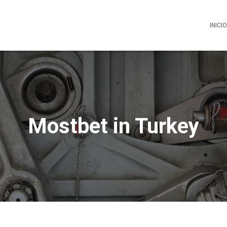
INICIO
Mostbet in Turkey