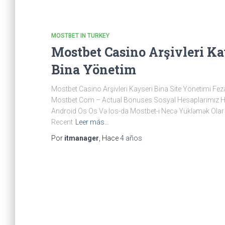
MOSTBET IN TURKEY
Mostbet Casino Arşivleri Ka
Bina Yönetim
Mostbet Casino Arşivleri Kayseri Bina Site Yönetimi Fe
Mostbet Com – Actual Bonuses Sosyal Hesaplarımız H
Android Os Os Və Ios-da Mostbet-i Necə Yükləmək Ola
Recent
Leer más…
Por
itmanager
, Hace
4 años