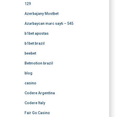
129
Azerbajany Mostbet
Azərbaycan mərc saytı – 545
b1bet apostas
b1bet brazil
beebet
Betmotion brazil
blog
casino
Codere Argentina
Codere Italy
Fair Go Casino