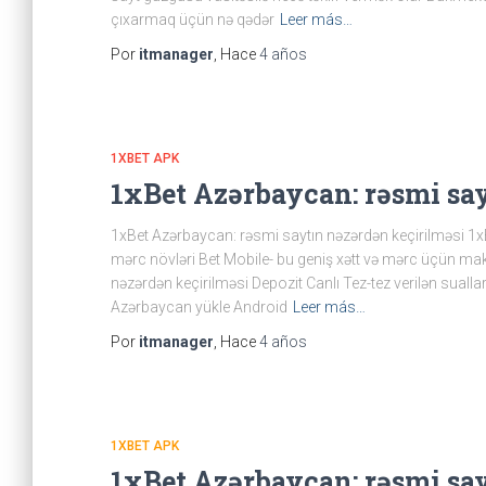
çıxarmaq üçün nə qədər
Leer más…
Por
itmanager
, Hace
4 años
1XBET APK
1xBet Azərbaycan: rəsmi sa
1xBet Azərbaycan: rəsmi saytın nəzərdən keçirilməsi 1x
mərc növləri Bet Mobile- bu geniş xətt və mərc üçün m
nəzərdən keçirilməsi Depozit Canlı Tez-tez verilən suall
Azərbaycan yükle Android
Leer más…
Por
itmanager
, Hace
4 años
1XBET APK
1xBet Azərbaycan: rəsmi sa