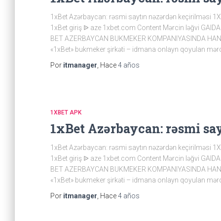
1xBet Azərbaycan: rəsmi saytın nəzərdən keçirilməsi 
1xBet giriş ᐉ aze 1xbet.com Content Mərcin ləğvi
BET AZERBAYCAN BUKMEKER KOMPANIYASINDA HANS
«1xBet» bukmeker şirkəti – idmana onlayn qoyulan mərc
Por
itmanager
, Hace
4 años
1XBET APK
1xBet Azərbaycan: rəsmi sa
1xBet Azərbaycan: rəsmi saytın nəzərdən keçirilməsi 
1xBet giriş ᐉ aze 1xbet.com Content Mərcin ləğvi
BET AZERBAYCAN BUKMEKER KOMPANIYASINDA HANS
«1xBet» bukmeker şirkəti – idmana onlayn qoyulan mərc
Por
itmanager
, Hace
4 años