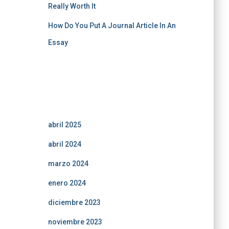
Really Worth It
How Do You Put A Journal Article In An
Essay
Comentarios recientes
Archivos
abril 2025
abril 2024
marzo 2024
enero 2024
diciembre 2023
noviembre 2023