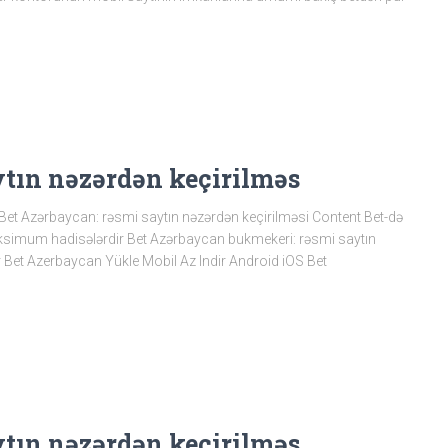
ytın nəzərdən keçirilməs
Bet Azərbaycan: rəsmi saytın nəzərdən keçirilməsi Content Bet-də
aksimum hadisələrdir Bet Azərbaycan bukmekeri: rəsmi saytın
ar Bet Azerbaycan Yükle Mobil Az Indir Android iOS Bet
ytın nəzərdən keçirilməs