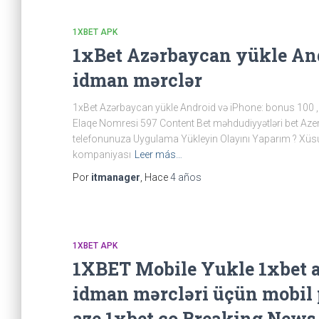
1XBET APK
1xBet Azərbaycan yükle Andr
idman mərclər
1xBet Azərbaycan yükle Android və iPhone: bonus 100 ,
Elaqe Nomresi 597 Content Bet məhdudiyyətləri bet Azer
telefonunuza Uygulama Yükleyin Olayını Yaparım ? Xüs
kompaniyası
Leer más…
Por
itmanager
, Hace
4 años
1XBET APK
1XBET Mobile Yukle 1xbet a
idman mərcləri üçün mobil
aze 1xbet co Breaking News