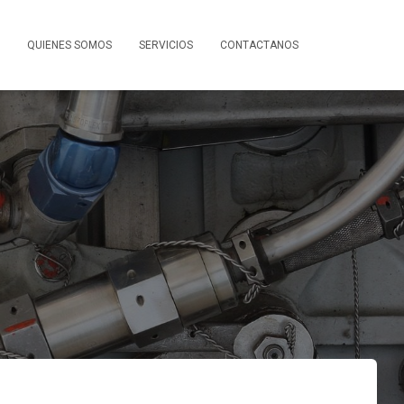
QUIENES SOMOS
SERVICIOS
CONTACTANOS