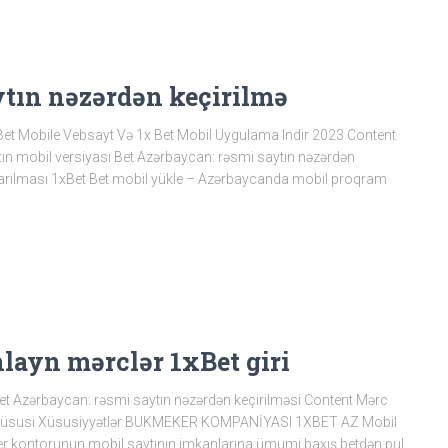
ytın nəzərdən keçirilmə
Bet Mobile Vebsayt Və 1x Bet Mobil Uygulama Indir 2023 Content
n mobil versiyası Bet Azərbaycan: rəsmi saytın nəzərdən
ıxarılması 1xBet Bet mobil yükle – Azərbaycanda mobil proqram
layn mərclər 1xBet giri
et Azərbaycan: rəsmi saytın nəzərdən keçirilməsi Content Mərc
it Xüsusi Xüsusiyyətlər BUKMEKER KOMPANİYASI 1XBET AZ Mobil
ker kontorunun mobil saytının imkanlarına ümumi baxış betdən pul