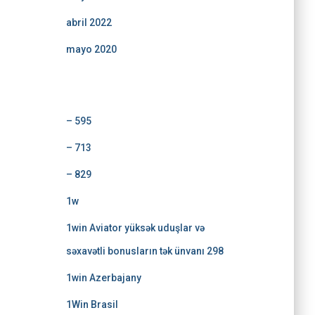
abril 2022
mayo 2020
Categorías
– 595
– 713
– 829
1w
1win Aviator yüksək uduşlar və
səxavətli bonusların tək ünvanı 298
1win Azerbajany
1Win Brasil