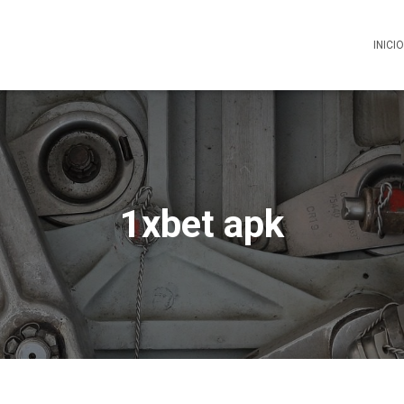
INICIO
1xbet apk