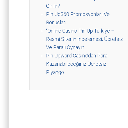
Girilir?
Pin Up360 Promosyonları Və
Bonusları
“Online Casino Pin Up Türkiye –
Resmi Sitenin Incelemesi, Ücretsiz
Ve Paralı Oynayın
Pin Upward Casino’dan Para
Kazanabileceğiniz Ücretsiz
Piyango
Yönetimin the woman zaman yeni kullanıcıları t
etkinleştirilebilir, ancak böyle bir ödülün bah
depozito yok, oynamak için küçük bir miktar pa
alırsınız. Etkinleştirmeden sonra, bahsi ücret