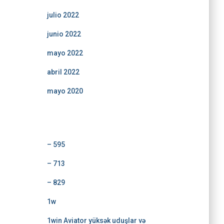
julio 2022
junio 2022
mayo 2022
abril 2022
mayo 2020
Categorías
– 595
– 713
– 829
1w
1win Aviator yüksək uduşlar və