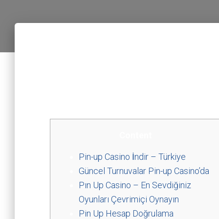
Pin Upwards Casino Oyna Türkiye, Pinup’un R
Online On Line Ca
Content
Pin-up Casino İndir – Türkiye
Güncel Turnuvalar Pin-up Casino’da
Pın Up Casino – En Sevdiğiniz
Oyunları Çevrimiçi Oynayın
Pin Up Hesap Doğrulama