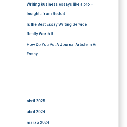
Writing business essays like a pro –
Insights from Reddit
Is the Best Essay Writing Service
Really Worth It
How Do You Put A Journal Article In An
Essay
Comentarios recientes
Archivos
abril 2025
abril 2024
marzo 2024