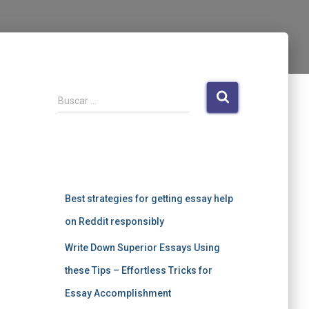
B
Buscar …
u
s
c
a
Entradas recientes
r
:
Best strategies for getting essay help
on Reddit responsibly
Write Down Superior Essays Using
these Tips – Effortless Tricks for
Essay Accomplishment