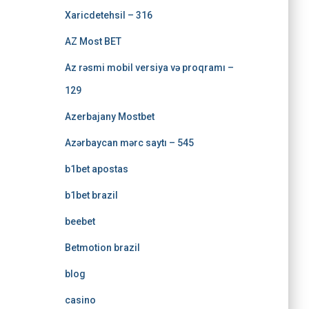
Xaricdetehsil – 316
AZ Most BET
Az rəsmi mobil versiya və proqramı –
129
Azerbajany Mostbet
Azərbaycan mərc saytı – 545
b1bet apostas
b1bet brazil
beebet
Betmotion brazil
blog
casino