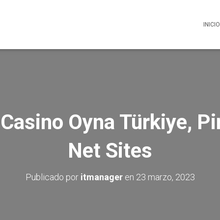
INICIO
Casino Oyna Türkiye, P
Net Sites
Publicado por
itmanager
en
23 marzo, 2023