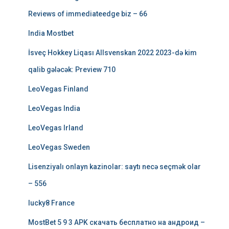
Reviews of immediateedge biz – 66
India Mostbet
İsveç Hokkey Liqası Allsvenskan 2022 2023-də kim
qalib gələcək: Preview 710
LeoVegas Finland
LeoVegas India
LeoVegas Irland
LeoVegas Sweden
Lisenziyalı onlayn kazinolar: saytı necə seçmək olar
– 556
lucky8 France
MostBet 5 9 3 APK скачать бесплатно на андроид –