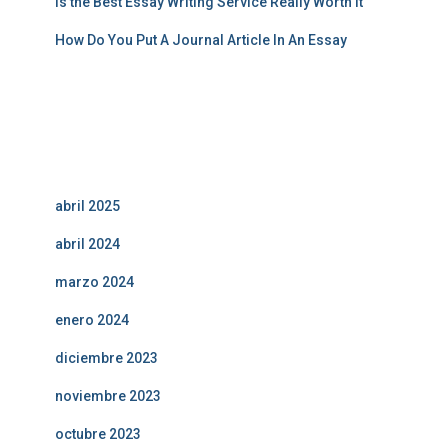
Is the Best Essay Writing Service Really Worth It
How Do You Put A Journal Article In An Essay
Comentarios recientes
Archivos
abril 2025
abril 2024
marzo 2024
enero 2024
diciembre 2023
noviembre 2023
octubre 2023