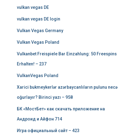
vulkan vegas DE
vulkan vegas DE login
Vulkan Vegas Germany
Vulkan Vegas Poland
Vulkanbet Freispiele Bar Einzahlung: 50 Freespins
Erhalten! – 237
VulkanVegas Poland
Xarici bukmeykerlər azərbaycanlıların pulunu necə
oğurlayır? Birinci yazı – 958
БК «МостБет» как скачать приложение на
Андроид и Айфон 714
Игра официальный сайт – 423