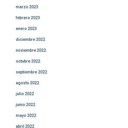
marzo 2023
febrero 2023
enero 2023
diciembre 2022
noviembre 2022
octubre 2022
septiembre 2022
agosto 2022
julio 2022
junio 2022
mayo 2022
abril 2022