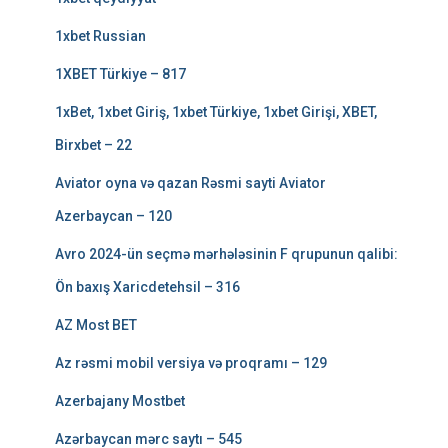
1xbet Russian
1XBET Türkiye – 817
1xBet, 1xbet Giriş, 1xbet Türkiye, 1xbet Girişi, XBET,
Birxbet – 22
Aviator oyna və qazan Rəsmi sayti Aviator
Azerbaycan – 120
Avro 2024-ün seçmə mərhələsinin F qrupunun qalibi:
Ön baxış Xaricdetehsil – 316
AZ Most BET
Az rəsmi mobil versiya və proqramı – 129
Azerbajany Mostbet
Azərbaycan mərc saytı – 545