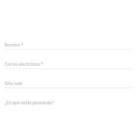
Deja un comentario
Nombre
*
Correo electrónico
*
Sitio web
¿En qué estás pensando?