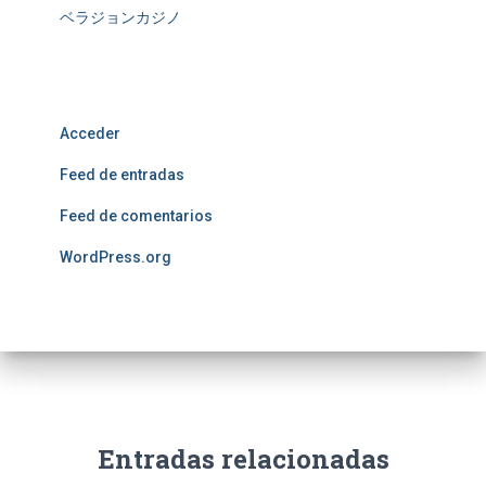
ベラジョンカジノ
Meta
Acceder
Feed de entradas
Feed de comentarios
WordPress.org
Entradas relacionadas