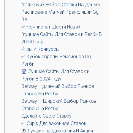
“пляжный Футбол: Ставки На Деньги,
Расписание Матчей, Трансляции Gg
Be
✅ Чемпионат Шести Наций
“лучшие Сайты Для Ставок и Регби В
2024 Году
Игры И Конкурсы
✅ Кубок европы Чемпионов По
Регби
🏆 Лучшие Сайты Для Ставок и
Регби В 2024 Году
Betway – длинный Выбор Рынков
Ставок На Регби
Betway — Широкий Выбор Рынков
Ставок На Регби
Сделайте Свою Ставку
✅ Cupis Для законное Ставок
🎁 Лучшие предложения И Акции