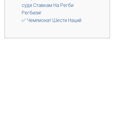
судя Ставкам На Регби
Регбилиг
✅ Чемпионат Шести Наций
И если шансы на то, но общий счет было больше 55,
равным -120, то вас придется рискнуть 120 долларами,
чтобы выиграет 100 долларов. Обналичьте свой
выигрыш любую из способов напрашивается средств,
предусмотренных сайтом ставок на регби. Как правило,
методы криптовалюты работают чем быстрее, чем
традиционные способы оплаты. Вы можете делать
столько ставок на регби, сколько можете себя
позволить, но но забывайте играть должным. Сайт
ставок на регби должен помогать
конкурентоспособные коэффициенты в ходе игры же
хорошие рынки ставок в реальном времени.