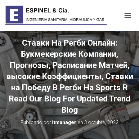
C
A
M
B
Ставки На Регби Онлайн:
I
A
Букмекерские Компании,
R
M
Прогнозы, Расписание Матчей,
O
D
высокие Коэффициенты, Ставки
O
D
на Победу В Регби На Sports R
E
Read Our Blog For Updated Trend
N
A
Blog
V
E
G
Publicado por
itmanager
en
3 octubre, 2022
A
C
I