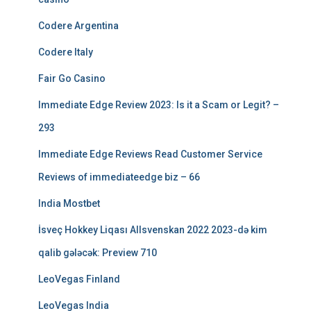
Codere Argentina
Codere Italy
Fair Go Casino
Immediate Edge Review 2023: Is it a Scam or Legit? –
293
Immediate Edge Reviews Read Customer Service
Reviews of immediateedge biz – 66
India Mostbet
İsveç Hokkey Liqası Allsvenskan 2022 2023-də kim
qalib gələcək: Preview 710
LeoVegas Finland
LeoVegas India