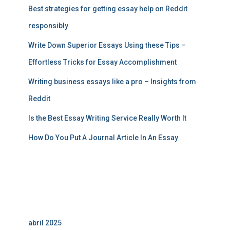
Best strategies for getting essay help on Reddit
responsibly
Write Down Superior Essays Using these Tips –
Effortless Tricks for Essay Accomplishment
Writing business essays like a pro – Insights from
Reddit
Is the Best Essay Writing Service Really Worth It
How Do You Put A Journal Article In An Essay
Comentarios recientes
Archivos
abril 2025