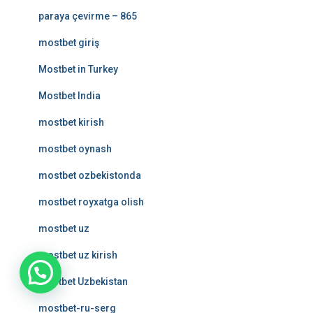
paraya çevirme – 865
mostbet giriş
Mostbet in Turkey
Mostbet India
mostbet kirish
mostbet oynash
mostbet ozbekistonda
mostbet royxatga olish
mostbet uz
mostbet uz kirish
Mostbet Uzbekistan
mostbet-ru-serg