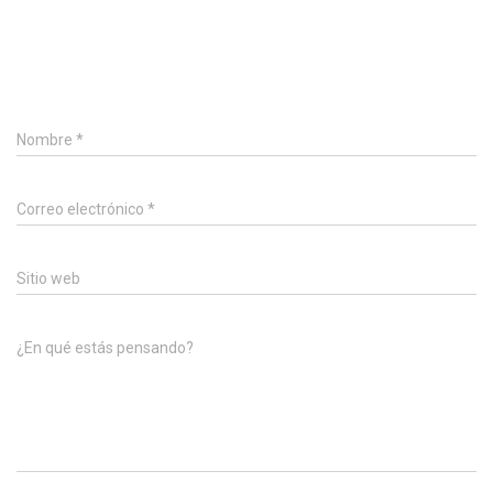
Deja un comentario
Nombre
*
Correo electrónico
*
Sitio web
¿En qué estás pensando?