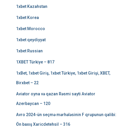
1xbet Kazahstan
1xbet Korea
1xbet Morocco
1xbet qeydiyyat
1xbet Russian
1XBET Türkiye – 817
1xBet, 1xbet Giriş, 1xbet Türkiye, 1xbet Girişi, XBET,
Birxbet – 22
Aviator oyna və qazan Rəsmi sayti Aviator
Azerbaycan – 120
Avro 2024-ün seçmə mərhələsinin F qrupunun qalibi:
Ön baxış Xaricdetehsil – 316