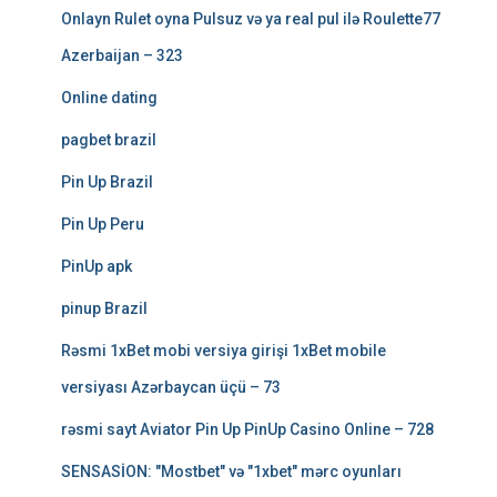
Onlayn Rulet oyna Pulsuz və ya real pul ilə Roulette77
Azerbaijan – 323
Online dating
pagbet brazil
Pin Up Brazil
Pin Up Peru
PinUp apk
pinup Brazil
Rəsmi 1xBet mobi versiya girişi 1xBet mobile
versiyası Azərbaycan üçü – 73
rəsmi sayt Aviator Pin Up PinUp Casino Online – 728
SENSASİON: "Mostbet" və "1xbet" mərc oyunları