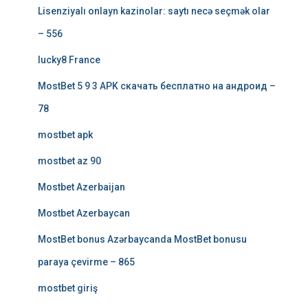
Lisenziyalı onlayn kazinolar: saytı necə seçmək olar
– 556
lucky8 France
MostBet 5 9 3 APK скачать бесплатно на андроид –
78
mostbet apk
mostbet az 90
Mostbet Azerbaijan
Mostbet Azerbaycan
MostBet bonus Azərbaycanda MostBet bonusu
paraya çevirme – 865
mostbet giriş