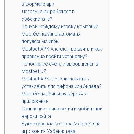
в формате apk
Ó
N
Легально ли работает в
Узбекистане?
Бонусы каждому игроку компании
Мостбет казино автоматы:
популярные игры
Mostbet APK Android: где взять и как
правильно пройти установку?
Пополнение счета и вывод денег в
Mostbet UZ
Mostbet APK iOS: как скачать и
установить для Айфона или Айпада?
Мостбет мобильная версия и
приложение
Сравнение приложений и мобильной
версии сайта
Букмекерская контора Mostbet для
игроков из Узбекистана