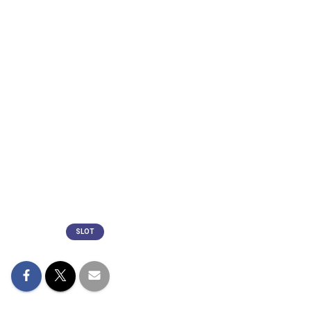
7Slots Üyelik Avantajları 7Slots üyelik, birçok avantajı
beraberinde getirir. Geliştirici Pragmatic Play tarafından
tasarlanan ve piyasaya sürülen “Gates of Olympus,”
oyunseverlerin heyecanla beklediği bir video slot oyunudur.
Bu yazıda, Gates of Olympus demo oyna sürümünü
inceleyeceğiz. Oyunun temel özelliklerini, grafiklerini,
seslerini ve oynanışını keşfedeceğiz. Oyunun Temel
Özellikleri Gates of Olympus, Yunan mitolojisinin büyülü
dünyasına odaklanan bir video slot oyunudur. Oyuncular,
Zeus’un gök gürültüsü ve yıldırımları aracılığıyla kazançlarını
artırabilecekleri bir …
Categorías:
SLOT