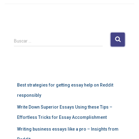
B
Buscar …
u
s
c
a
Entradas recientes
r
:
Best strategies for getting essay help on Reddit
responsibly
Write Down Superior Essays Using these Tips –
Effortless Tricks for Essay Accomplishment
Writing business essays like a pro – Insights from