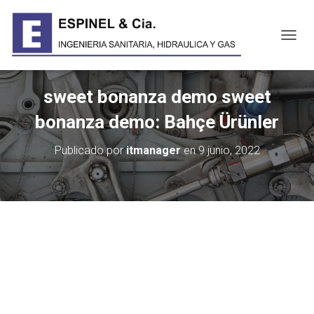
C
A
M
B
sweet bonanza demo sweet
I
A
bonanza demo: Bahçe Ürünler
R
M
Publicado por
itmanager
en
9 junio, 2022
O
D
O
D
E
N
sweet bonanza demo sweet bonanza demo: Bahçe
A
V
Ürünleri
E
G
Casibom Gates Of Olympus
A
C
I