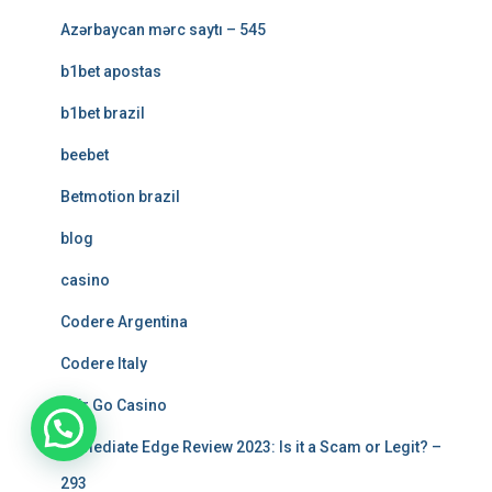
Azərbaycan mərc saytı – 545
b1bet apostas
b1bet brazil
beebet
Betmotion brazil
blog
casino
Codere Argentina
Codere Italy
Fair Go Casino
Immediate Edge Review 2023: Is it a Scam or Legit? –
293