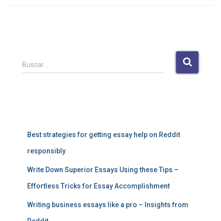
B
Buscar …
u
s
c
a
Entradas recientes
r
:
Best strategies for getting essay help on Reddit
responsibly
Write Down Superior Essays Using these Tips –
Effortless Tricks for Essay Accomplishment
Writing business essays like a pro – Insights from