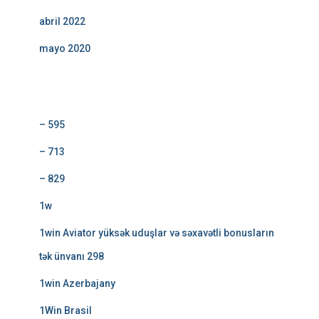
abril 2022
mayo 2020
Categorías
– 595
– 713
– 829
1w
1win Aviator yüksək uduşlar və səxavətli bonusların
tək ünvanı 298
1win Azerbajany
1Win Brasil