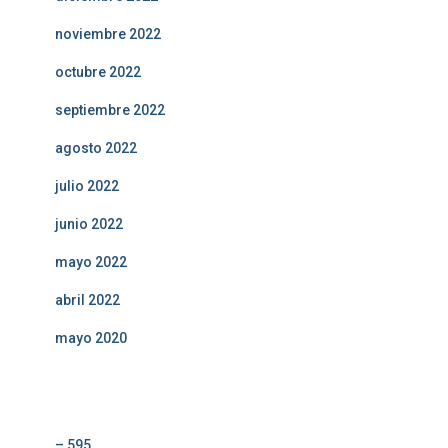
noviembre 2022
octubre 2022
septiembre 2022
agosto 2022
julio 2022
junio 2022
mayo 2022
abril 2022
mayo 2020
Categorías
– 595