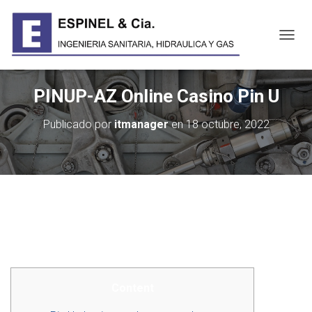
C
A
M
B
PINUP-AZ Online Casino Pin U
I
A
Publicado por
itmanager
en
18 octubre, 2022
R
M
O
D
O
D
PINUP-AZ Online Casino Pin Up
E
N
A
Azərbaycanda rəsmi sayt
V
E
G
A
Content
C
I