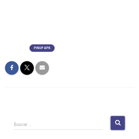
döyüşlər canlı yayımlarla müşayiət olunur və matç mərkəzi
də həyata keçirilib. Uduşları götürərkən şəxsiyyət
vəsiqəsindən keçmək lazımdır, sənədlərim 3 saat ərzində
yoxlanılıb.
Categorías:
PINUP APK
B
Buscar …
u
s