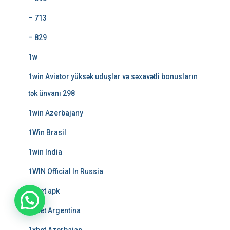
– 713
– 829
1w
1win Aviator yüksək uduşlar və səxavətli bonusların
tək ünvanı 298
1win Azerbajany
1Win Brasil
1win India
1WIN Official In Russia
1xbet apk
1xbet Argentina