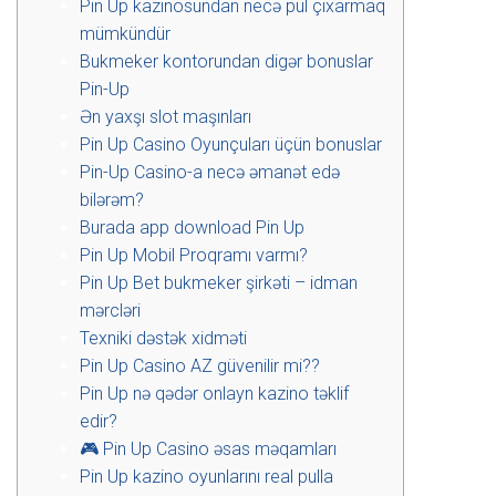
Pin Up kazinosundan necə pul çıxarmaq
Ó
mümkündür
N
Bukmeker kontorundan digər bonuslar
Pin-Up
Ən yaxşı slot maşınları
Pin Up Casino Oyunçuları üçün bonuslar
Pin-Up Casino-a necə əmanət edə
bilərəm?
Burada app download Pin Up
Pin Up Mobil Proqramı varmı?
Pin Up Bet bukmeker şirkəti – idman
mərcləri
Texniki dəstək xidməti
Pin Up Casino AZ güvenilir mi??
Pin Up nə qədər onlayn kazino təklif
edir?
🎮 Pin Up Casino əsas məqamları
Pin Up kazino oyunlarını real pulla