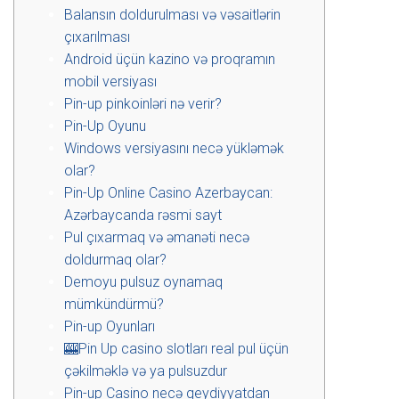
Balansın doldurulması və vəsaitlərin
çıxarılması
Android üçün kazino və proqramın
mobil versiyası
Pin-up pinkoinləri nə verir?
Pin-Up Oyunu
Windows versiyasını necə yükləmək
olar?
Pin-Up Online Casino Azerbaycan:
Azərbaycanda rəsmi sayt
Pul çıxarmaq və əmanəti necə
doldurmaq olar?
Demoyu pulsuz oynamaq
mümkündürmü?
Pin-up Oyunları
🎰Pin Up casino slotları real pul üçün
çəkilməklə və ya pulsuzdur
Pin-up Casino necə qeydiyyatdan