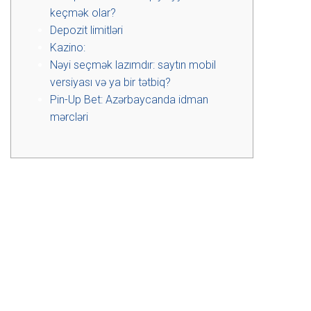
keçmək olar?
Depozit limitləri
Kazino:
Nəyi seçmək lazımdır: saytın mobil
versiyası və ya bir tətbiq?
Pin-Up Bet: Azərbaycanda idman
mərcləri
Yeni müştəri e-poçtu təsdiq etməli, istifadəçi müqaviləsinin
şərtlərini oxumalı və qəbul etməlidir. Bundan sonra oyunçu
hesabı doldurmaq və istənilən oyun slotlarına mərc etmək
imkanı olan şəxsi hesaba çıxış əldə edəcək. Pul vəsaitlərini
çıxarmaq üçün oyunçu şəxsi hesabına daxil olmalı,
“Çıxarma” sekmesindəki “Kassir” bölməsinə keçməlidir və
müvafiq pəncərədə çıxarılması məbləğini göstərməlidir. İlk
geri çəkilmə müddəti 48 saata qədərdir, sonrakı müraciətlər