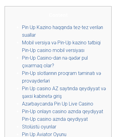
Ó
N
Content
Pin Up Kazino haqqında tez-tez verilən
suallar
Mobil versiya və Pin-Up kazino tətbiqi
Pin-Up casino mobil versiyası
Pin-Up Casino-dan nə qədər pul
çıxarmaq olar?
Pin-Up slotlarının proqram təminatı və
provayderləri
Pin Up casino AZ saytında qeydiyyat və
şəxsi kabinetə giriş
Azərbaycanda Pin Up Live Casino
Pin-Up onlayn casino aznda qeydiyyat
Pin-Up casino aznda qeydiyyat
Stolüstü oyunlar
Pin Up Aviator Oyunu