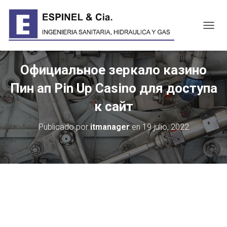
C
A
M
B
Официальное зеркало казино
I
A
Пин ап Pin Up Casino для доступа
R
M
к сайт
O
D
Publicado por
itmanager
en
19 julio, 2022
O
D
E
N
A
V
Официальное зеркало казино Пин ап Pin Up Casino для
E
G
доступа к сайту
A
C
Казино Pin Up официальный
I