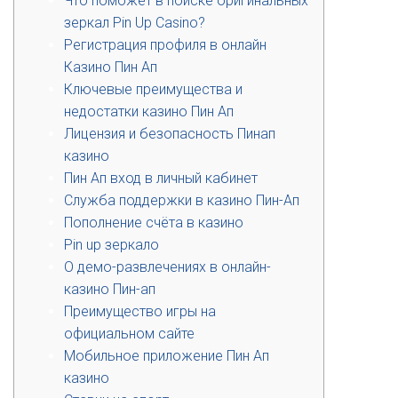
Что поможет в поиске оригинальных
зеркал Pin Up Casino?
Регистрация профиля в онлайн
Казино Пин Ап
Ключевые преимущества и
недостатки казино Пин Ап
Лицензия и безопасность Пинап
казино
Пин Ап вход в личный кабинет
Служба поддержки в казино Пин-Ап
Пополнение счёта в казино
Pin up зеркало
О демо-развлечениях в онлайн-
казино Пин-ап
Преимущество игры на
официальном сайте
Мобильное приложение Пин Ап
казино