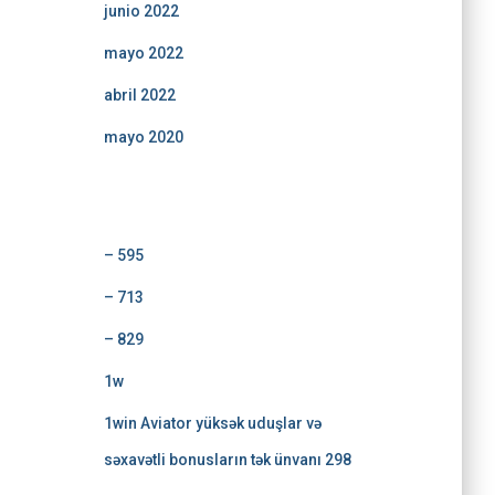
junio 2022
mayo 2022
abril 2022
mayo 2020
Categorías
– 595
– 713
– 829
1w
1win Aviator yüksək uduşlar və
səxavətli bonusların tək ünvanı 298