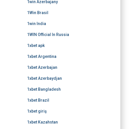
1win Azerbajany
1Win Brasil
1win India
1WIN Official In Russia
1xbet apk
1xbet Argentina
1xbet Azerbajan
1xbet Azerbaydjan
1xbet Bangladesh
1xbet Brazil
1xbet giriş
1xbet Kazahstan