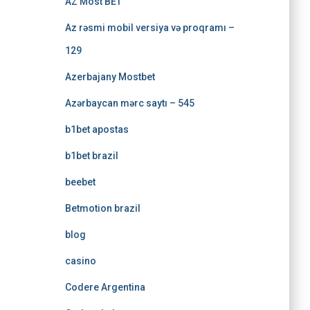
AZ Most BET
Az rəsmi mobil versiya və proqramı –
129
Azerbajany Mostbet
Azərbaycan mərc saytı – 545
b1bet apostas
b1bet brazil
beebet
Betmotion brazil
blog
casino
Codere Argentina