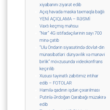
xiyabanını ziyarət edib
Açıq havada maska taxmaqla bağlı
YENİ AÇIQLAMA – RƏSMİ
Vaxtı keçmiş məhsuı
“Nar” 4G istifadəçilərinin sayı 700
minə çatıb
“Ulu Öndərin siyasətində dövlət-din
münasibətləri: dünyəvilik və mənəvi
birlik” mövzusunda videokonfrans
keçirilib
Xüsusi təyinatlı zabitimiz intihar
edib – FOTOLAR
Hamilə qadının işdən çıxarılması
Putinlə Ərdoğan Qarabağı müzakirə
edib