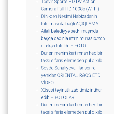
Təsvir Sports HD DV Action
Camera Full HD 1008p (Wi-Fi)
DİN-dən Nəsimi Nəbizadənin
tutulması ilə bağlı AÇIQLAMA
Ailəli bələdiyyə sədri maşında
başqa qadınla intim münasibətdə
olarkən tutuldu – FOTO
Dunen menim kartimnan hec bir
taksi sifaris elemeden pul cıxılb
Sevda Sanəliyeva illər sonra
yenidən ORİENTAL RƏQS ETDİ –
VİDEO
Xüsusi təyinatlı zabitimiz intihar
edib – FOTOLAR
Dunen menim kartimnan hec bir
taksi sifaris elemeden pul cıxılb