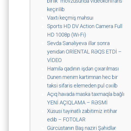
birlik” mövzusunda videokonfrans
keçirilib
Vaxtı keçmiş məhsuı
Sports HD DV Action Camera Full
HD 1008p (Wi-Fi)
Sevda Sanəliyeva illər sonra
yenidən ORİENTAL RƏQS ETDİ –
VİDEO
Hamilə qadının işdən çıxarılması
Dunen menim kartimnan hec bir
taksi sifaris elemeden pul cıxılb
Açıq havada maska taxmaqla bağlı
YENİ AÇIQLAMA – RƏSMİ
Xüsusi təyinatlı zabitimiz intihar
edib – FOTOLAR
Gürcüstanın Baş naziri Şəhidlər