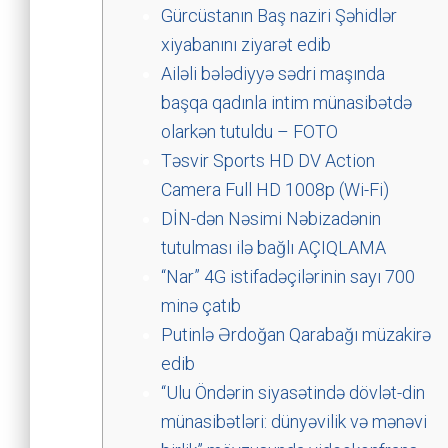
Gürcüstanın Baş naziri Şəhidlər
xiyabanını ziyarət edib
Ailəli bələdiyyə sədri maşında
başqa qadınla intim münasibətdə
olarkən tutuldu – FOTO
Təsvir Sports HD DV Action
Camera Full HD 1008p (Wi-Fi)
DİN-dən Nəsimi Nəbizadənin
tutulması ilə bağlı AÇIQLAMA
“Nar” 4G istifadəçilərinin sayı 700
minə çatıb
Putinlə Ərdoğan Qarabağı müzakirə
edib
“Ulu Öndərin siyasətində dövlət-din
münasibətləri: dünyəvilik və mənəvi