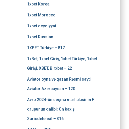
1xbet Korea
1xbet Morocco
1xbet qeydiyyat
1xbet Russian
1XBET Türkiye – 817
1xBet, 1xbet Giriş, 1xbet Türkiye, 1xbet
Girişi, XBET, Birxbet – 22
Aviator oyna və qazan Rəsmi sayti
Aviator Azerbaycan – 120
Avro 2024-ün seçmə mərhələsinin F
qrupunun qalibi: Ön baxış
Xaricdetehsil – 316