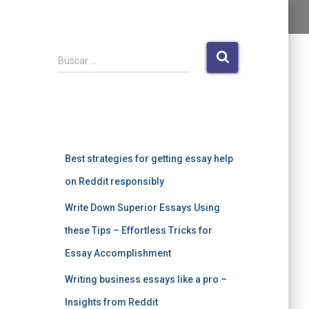
B
Buscar …
u
s
c
a
Entradas recientes
r
:
Best strategies for getting essay help
on Reddit responsibly
Write Down Superior Essays Using
these Tips – Effortless Tricks for
Essay Accomplishment
Writing business essays like a pro –
Insights from Reddit