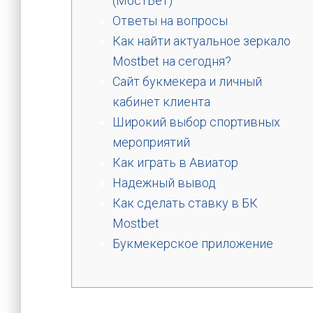
(МостБет)
Ответы на вопросы
Как найти актуальное зеркало
Mostbet на сегодня?
Сайт букмекера и личный
кабинет клиента
Широкий выбор спортивных
мероприятий
Как играть в Авиатор
Надежный вывод
Как сделать ставку в БК
Mostbet
Букмекерское приложение
БК по-прежнему регулярно проводит акц