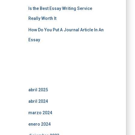
Is the Best Essay Writing Service
Really Worth It
How Do You Put A Journal Article In An
Essay
Comentarios recientes
Archivos
abril 2025
abril 2024
marzo 2024
enero 2024