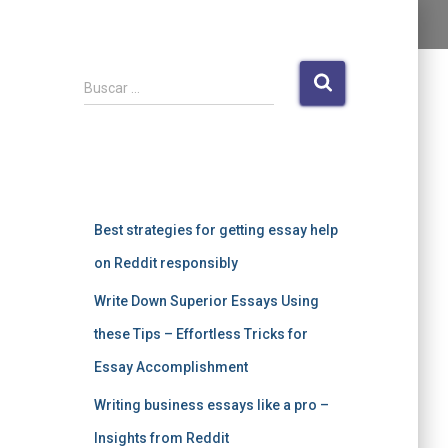
B
Buscar …
u
s
c
a
Entradas recientes
r
:
Best strategies for getting essay help
on Reddit responsibly
Write Down Superior Essays Using
these Tips – Effortless Tricks for
Essay Accomplishment
Writing business essays like a pro –
Insights from Reddit