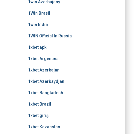
1win Azerbajany
1Win Brasil
1win India
1WIN Official In Russia
1xbet apk
1xbet Argentina
1xbet Azerbajan
1xbet Azerbaydjan
1xbet Bangladesh
1xbet Brazil
1xbet giriş
1xbet Kazahstan