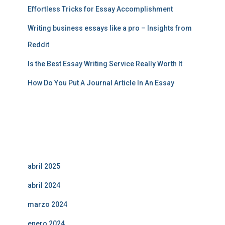
Effortless Tricks for Essay Accomplishment
Writing business essays like a pro – Insights from
Reddit
Is the Best Essay Writing Service Really Worth It
How Do You Put A Journal Article In An Essay
Comentarios recientes
Archivos
abril 2025
abril 2024
marzo 2024
enero 2024