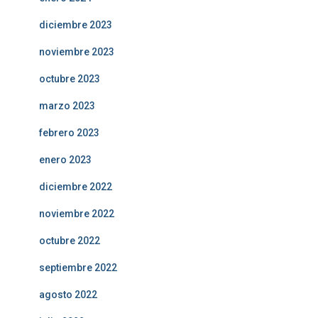
diciembre 2023
noviembre 2023
octubre 2023
marzo 2023
febrero 2023
enero 2023
diciembre 2022
noviembre 2022
octubre 2022
septiembre 2022
agosto 2022