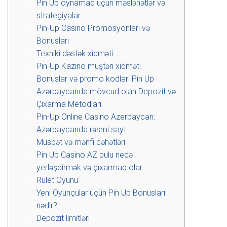
Pin Up oynamaq üçün məsləhətlər və
Ó
strategiyalar
N
Pin-Up Casino Promosyonları və
Bonusları
Texniki dəstək xidməti
Pin-Up Kazino müştəri xidməti
Bonuslar və promo kodları Pin Up
Azərbaycanda mövcud olan Depozit və
Çıxarma Metodları
Pin-Up Online Casino Azerbaycan:
Azərbaycanda rəsmi sayt
Müsbət və mənfi cəhətləri
Pin Up Casino AZ pulu necə
yerləşdirmək və çıxarmaq olar
Rulet Oyunu
Yeni Oyunçular üçün Pin Up Bonusları
nədir?
Depozit limitləri