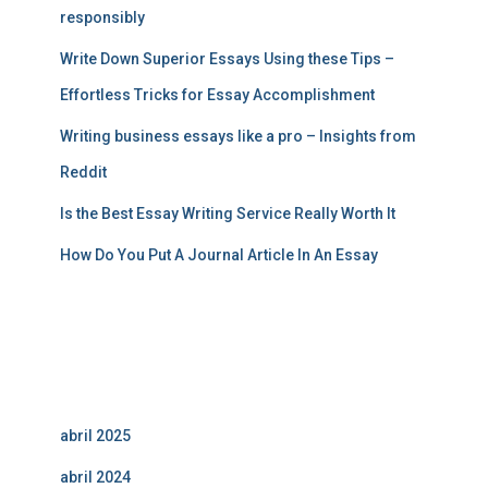
responsibly
Write Down Superior Essays Using these Tips –
Effortless Tricks for Essay Accomplishment
Writing business essays like a pro – Insights from
Reddit
Is the Best Essay Writing Service Really Worth It
How Do You Put A Journal Article In An Essay
Comentarios recientes
Archivos
abril 2025
abril 2024