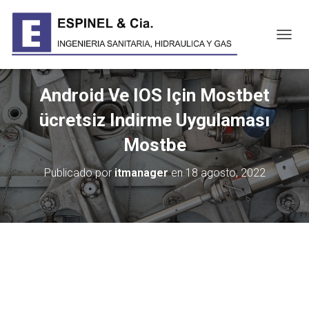
C
A
M
B
Android Ve IOS Için Mostbet
I
A
ücretsiz Indirme Uygulaması
R
M
Mostbe
O
D
Publicado por
itmanager
en
18 agosto, 2022
O
D
E
N
A
V
Android Ve IOS Için Mostbet ücretsiz Indirme Uygulaması
E
G
Mostbet
A
C
En İyi mostbet güvenlimi
I