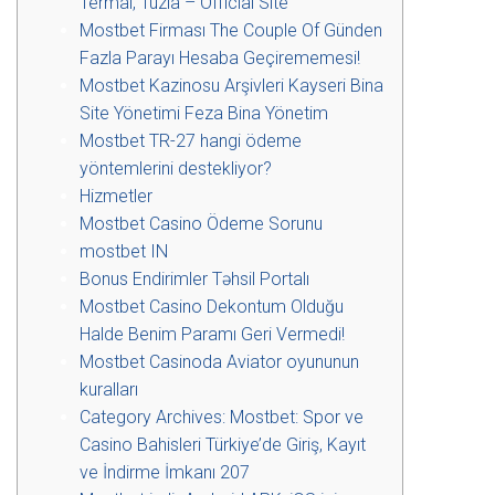
Termal, Tuzla – Official Site
Mostbet Firması The Couple Of Günden
Fazla Parayı Hesaba Geçirememesi!
Mostbet Kazinosu Arşivleri Kayseri Bina
Site Yönetimi Feza Bina Yönetim
Mostbet TR-27 hangi ödeme
yöntemlerini destekliyor?
Hizmetler
Mostbet Casino Ödeme Sorunu
mostbet IN
Bonus Endirimler Təhsil Portalı
Mostbet Casino Dekontum Olduğu
Halde Benim Paramı Geri Vermedi!
Mostbet Casinoda Aviator oyununun
kuralları
Category Archives: Mostbet: Spor ve
Casino Bahisleri Türkiye’de Giriş, Kayıt
ve İndirme İmkanı 207