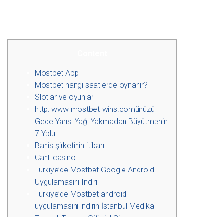
Ó
Android iPhone Uygulamaları
N
Content
Mostbet App
Mostbet hangi saatlerde oynanır?
Slotlar ve oyunlar
http: www mostbet-wins.comünüzü
Gece Yarısı Yağı Yakmadan Büyütmenin
7 Yolu
Bahis şirketinin itibarı
Canlı casino
Türkiye’de Mostbet Google Android
Uygulamasını Indiri
Türkiye’de Mostbet android
uygulamasını indirin İstanbul Medikal