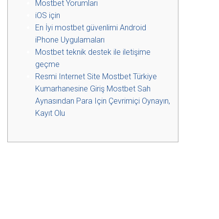
Mostbet Yorumları
iOS için
En İyi mostbet güvenlimi Android
iPhone Uygulamaları
Mostbet teknik destek ile iletişime
geçme
Resmi Internet Site Mostbet Türkiye
Kumarhanesine Giriş Mostbet Sah
Aynasından Para Için Çevrimiçi Oynayın,
Kayıt Olu
Ülkemizde oyuncular bazen resmi Most bet web sitesinin
engellenmesiyle karşılaşmaktadır. Bunun nedeni teknik
sorunlar ve bilgisayar korsanı saldırıları veya şirketin başka
bir ülkede lisans almış olması olabilir. Web sitemiz
aracılığıyla Mostbet adresini istediğiniz zaman ziyaret
edebilirsiniz.