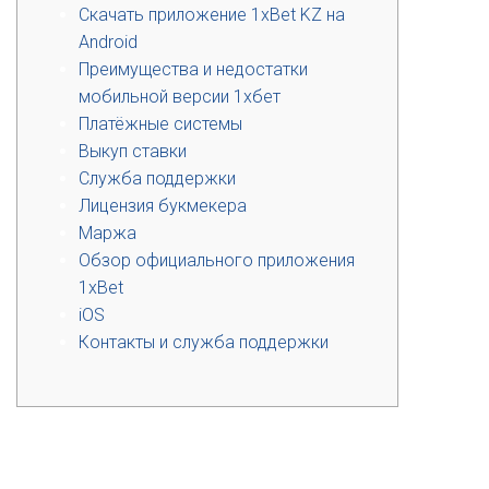
Скачать приложение 1xBet KZ на
Android
Преимущества и недостатки
мобильной версии 1xбет
Платёжные системы
Выкуп ставки
Служба поддержки
Лицензия букмекера
Маржа
Обзор официального приложения
1xBet
iOS
Контакты и служба поддержки
Оставшаяся часть остается в купоне, как будто игрок
изначально поставил эту сумму. Выбор суммы