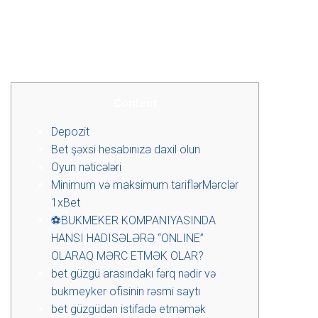
Ó
şirkəti 1xBet giriş ᐉ aze
N
1xbet.com
Content
Depozit
Bet şəxsi hesabınıza daxil olun
Oyun nəticələri
Minimum və maksimum tariflərMərclər
1xBet
⚽BUKMEKER KOMPANIYASINDA
HANSI HADISƏLƏRƏ “ONLINE”
OLARAQ MƏRC ETMƏK OLAR?
bet güzgü arasındakı fərq nədir və
bukmeyker ofisinin rəsmi saytı
bet güzgüdən istifadə etməmək