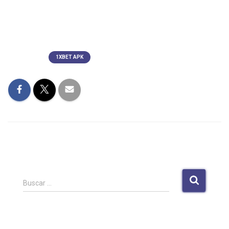
üçün böyük bir məbləğ qazanma ehtimalı. 1xbet güzgü
minimal gecikmə ilə dəyişir. Orijinal 1xbet güzgü təhlükəsizlik
çubuğuna malikdir. Virtual Şəbəkə emal sürətini yavaşladır.
Categorías:
1XBET APK
B
Buscar …
u
s
c
a