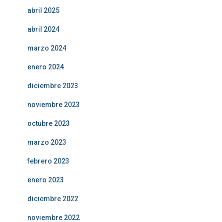
abril 2025
abril 2024
marzo 2024
enero 2024
diciembre 2023
noviembre 2023
octubre 2023
marzo 2023
febrero 2023
enero 2023
diciembre 2022
noviembre 2022