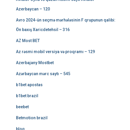
Azerbaycan – 120
Avro 2024-ün seçmə mərhələsinin F qrupunun qalibi:
Ön baxış Xaricdetehsil – 316
AZ Most BET
Az rəsmi mobil versiya və proqramı – 129
Azerbajany Mostbet
Azərbaycan mərc saytı – 545
b1bet apostas
b1bet brazil
beebet
Betmotion brazil
blog