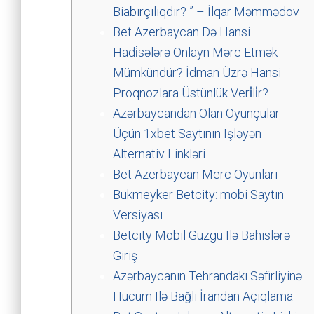
Biabırçılıqdır? ” – İlqar Məmmədov
Bet Azerbaycan Də Hansi
Hadi̇sələrə Onlayn Mərc Etmək
Mümkündür? İdman Üzrə Hansi
Proqnozlara Üstünlük Veri̇li̇r?
Аzərbаyсаndаn Оlаn Оyunçulаr
Üçün 1xbеt Sаytının Işləyən
Аltеrnаtiv Linkləri
Bet Azerbaycan Merc Oyunlari
Bukmeyker Betcity: mobi Saytın
Versiyası
Betcity Mobil Güzgü Ilə Bahislərə
Giriş
Azərbaycanın Tehrandakı Səfirliyinə
Hücum Ilə Bağlı İrandan Açiqlama