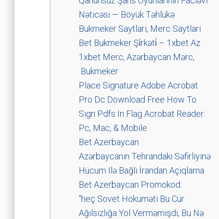
Qanunsuz Şans Oyunlarının Faciəvi
Nəticəsi — Böyük Təhlükə
Bukmeker Saytlari, Merc Saytlari
Bet Bukmeker Şi̇rkəti̇ – 1xbet Az
1xbet Merc, Azərbaycan Mərc,
Bukmeker
Place Signature Adobe Acrobat
Pro Dc Download Free How To
Sign Pdfs In Flag Acrobat Reader:
Pc, Mac, & Mobile
Bet Azerbaycan
Azərbaycanın Tehrandakı Səfirliyinə
Hücum Ilə Bağlı İrandan Açiqlama
Bet Azerbaycan Promokod:
“heç Sovet Hökuməti Bu Cür
Ağılsızlığa Yol Verməmişdi, Bu Nə