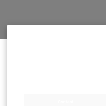
1xbet Azerbaycan, 1xbet Az Merc Saytı, En 
1xbet Az, Azerbaycan Merc Saytlari
1xbеt Аltеrnаtiv L
Bukmеkеr Kоntоrun
Content