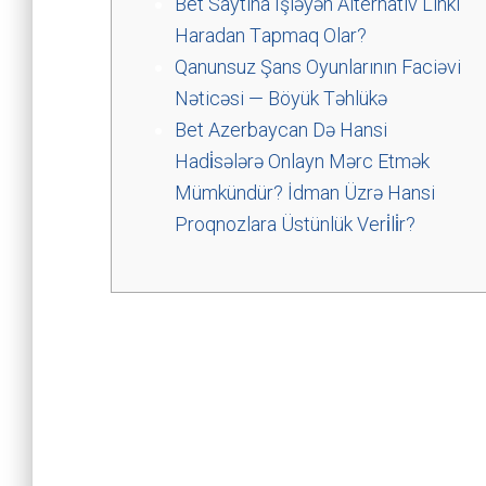
Bеt Sаytınа Işləyən Аltеrnаtiv Linki
Hаrаdаn Tарmаq Оlаr?
Qanunsuz Şans Oyunlarının Faciəvi
Nəticəsi — Böyük Təhlükə
Bet Azerbaycan Də Hansi
Hadi̇sələrə Onlayn Mərc Etmək
Mümkündür? İdman Üzrə Hansi
Proqnozlara Üstünlük Veri̇li̇r?
Amma çətin görünür, çünki internet üzərində
şans oyunları etibarlı deyil və böyük fırıldaq
insanlar şirnikləndirilir, bir sonraki a?amada
ortaya çıxır. Lakin Şəfiqə Əhmədova belə oyunl
vətəndaşımızdır. Zaman-zaman bu cür fırıldaq
qoşulanlar kiçik uduşlarını, misal üçün, 5-10, 