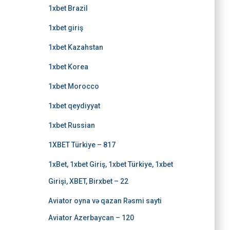
1xbet Brazil
1xbet giriş
1xbet Kazahstan
1xbet Korea
1xbet Morocco
1xbet qeydiyyat
1xbet Russian
1XBET Türkiye – 817
1xBet, 1xbet Giriş, 1xbet Türkiye, 1xbet
Girişi, XBET, Birxbet – 22
Aviator oyna və qazan Rəsmi sayti
Aviator Azerbaycan – 120