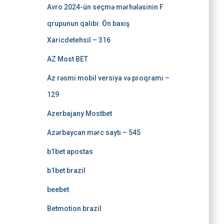
Avro 2024-ün seçmə mərhələsinin F
qrupunun qalibi: Ön baxış
Xaricdetehsil – 316
AZ Most BET
Az rəsmi mobil versiya və proqramı –
129
Azerbajany Mostbet
Azərbaycan mərc saytı – 545
b1bet apostas
b1bet brazil
beebet
Betmotion brazil